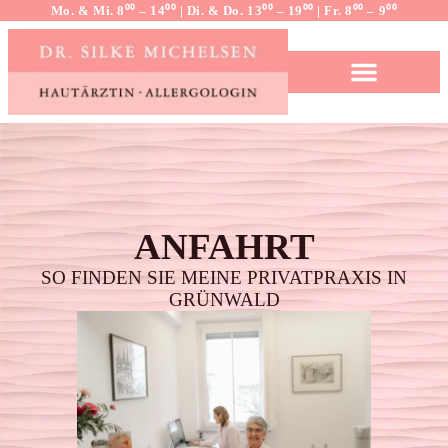
Mo. & Mi. 8⁰⁰ – 14⁰⁰ | Di. & Do. 13⁰⁰ – 19⁰⁰ | Fr. 8⁰⁰ – 9⁰⁰
ANFAHRT
SO FINDEN SIE MEINE PRIVATPRAXIS IN
GRÜNWALD